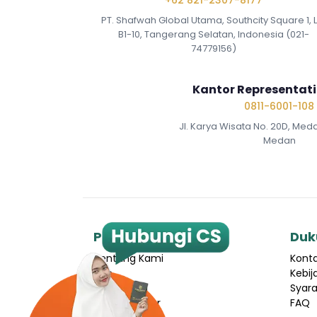
+62 821-2307-8177
PT. Shafwah Global Utama, Southcity Square 1, 
B1-10, Tangerang Selatan, Indonesia (021-
74779156)
Kantor Representat
0811-6001-108
Jl. Karya Wisata No. 20D, Med
Medan
Perusahaan
Duk
Tentang Kami
Kont
Tim
Kebij
Rekrutmen
Syara
Ustadpreneur
FAQ