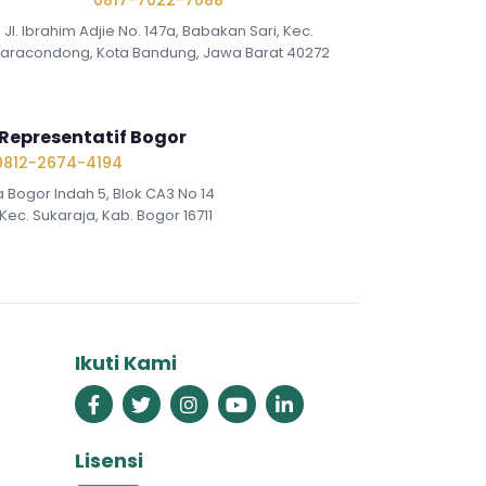
0817-7022-7088
Jl. Ibrahim Adjie No. 147a, Babakan Sari, Kec.
iaracondong, Kota Bandung, Jawa Barat 40272
Representatif Bogor
0812-2674-4194
a Bogor Indah 5, Blok CA3 No 14
Kec. Sukaraja, Kab. Bogor 16711
Ikuti Kami
Lisensi