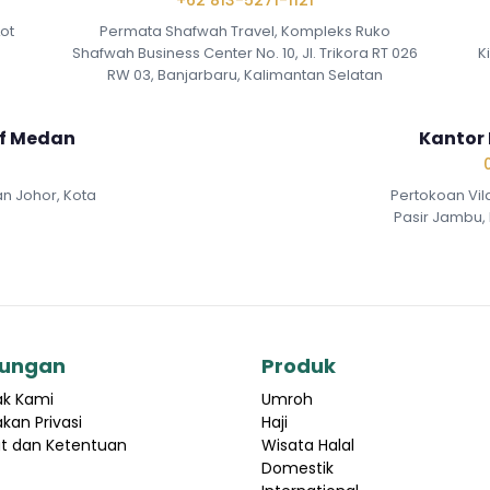
+62 813-5271-1121
Lot
Permata Shafwah Travel, Kompleks Ruko
Shafwah Business Center No. 10, Jl. Trikora RT 026
K
RW 03, Banjarbaru, Kalimantan Selatan
if Medan
Kantor 
an Johor, Kota
Pertokoan Vil
Pasir Jambu, 
ungan
Produk
ak Kami
Umroh
akan Privasi
Haji
t dan Ketentuan
Wisata Halal
Domestik