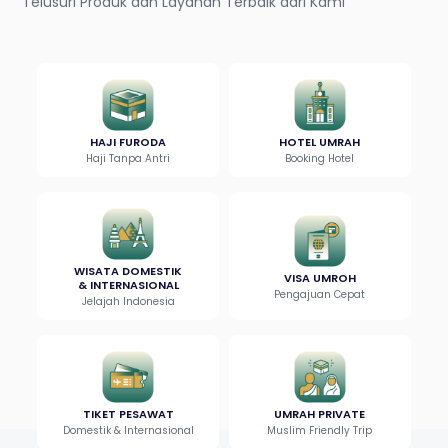
Telusuri Produk dan Layanan Terbaik dari Kami
HAJI FURODA
HOTEL UMRAH
Haji Tanpa Antri
Booking Hotel
WISATA DOMESTIK
VISA UMROH
& INTERNASIONAL
Pengajuan Cepat
Jelajah Indonesia
TIKET PESAWAT
UMRAH PRIVATE
Domestik & Internasional
Muslim Friendly Trip