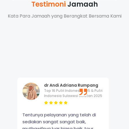
Testimoni
Jamaah
Galeri
Foto
Kata Para Jamaah yang Berangkat Bersama Kami
Pengalaman Bersama Shafwah Holidays
Umrah
Haji
Trip
dr Andi Adriana Rumpang
Top 16 Putri Indonesia 205 & Putri
Indonesia Sulawesi Selatan 2025
Tentunya pelayanan yang telah di
sediakan sangat sangat baik,
muthawifnya luar biasa baik, tour