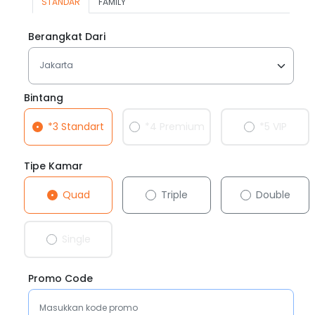
STANDAR
FAMILY
Berangkat Dari
Bintang
*3 Standart
*4 Premium
*5 VIP
Tipe Kamar
Quad
Triple
Double
Single
Promo Code