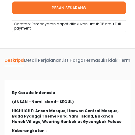
Catatan: Pembayaran dapat dilakukan untuk DP atau Full
payment
Deskripsi
Detail Perjalanan
List Harga
Termasuk
Tidak Terma
By Garuda Indonesia
(ANSAN –Nami Island– SEOUL)
HIGHLIGHT:
Ansan Mosque, Itaewon Central Mosque,
B
ada
H
yanggi
T
heme
P
ark
, N
ami Island
, B
ukchon
Hanok Village
, Wearing Hanbok at
Gyeongbok Palace
Keberangkatan :