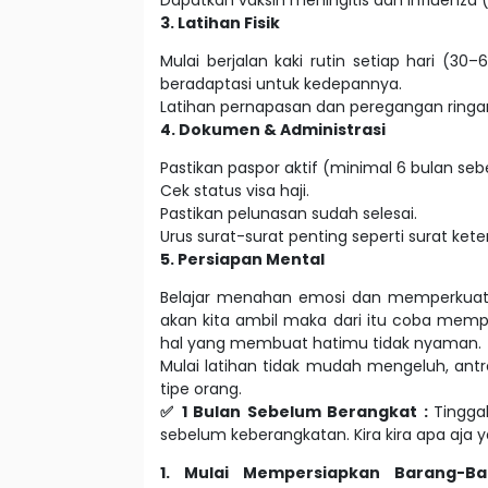
Dapatkan vaksin meningitis dan influenza (
3. Latihan Fisik
Mulai berjalan kaki rutin setiap hari (3
beradaptasi untuk kedepannya.
Latihan pernapasan dan peregangan ringa
4. Dokumen & Administrasi
Pastikan paspor aktif (minimal 6 bulan seb
Cek status visa haji.
Pastikan pelunasan sudah selesai.
Urus surat-surat penting seperti surat kete
5. Persiapan Mental
Belajar menahan emosi dan memperkuat k
akan kita ambil maka dari itu coba memp
hal yang membuat hatimu tidak nyaman.
Mulai latihan tidak mudah mengeluh, antr
tipe orang.
✅ 1 Bulan Sebelum Berangkat :
Tingga
sebelum keberangkatan. Kira kira apa aja y
1. Mulai Mempersiapkan Barang-