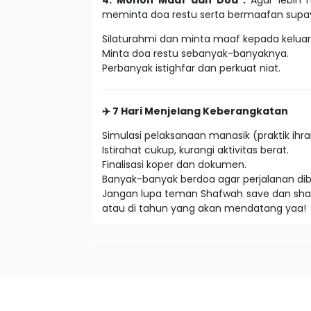
4. Mohon Maaf dan Doa :
Agar lebih
meminta doa restu serta bermaafan supay
Silaturahmi dan minta maaf kepada keluar
Minta doa restu sebanyak-banyaknya.
Perbanyak istighfar dan perkuat niat.
✈️ 7 Hari Menjelang Keberangkatan
Simulasi pelaksanaan manasik (praktik ihram
Istirahat cukup, kurangi aktivitas berat.
Finalisasi koper dan dokumen.
Banyak-banyak berdoa agar perjalanan dib
Jangan lupa teman Shafwah save dan share 
atau di tahun yang akan mendatang yaa!