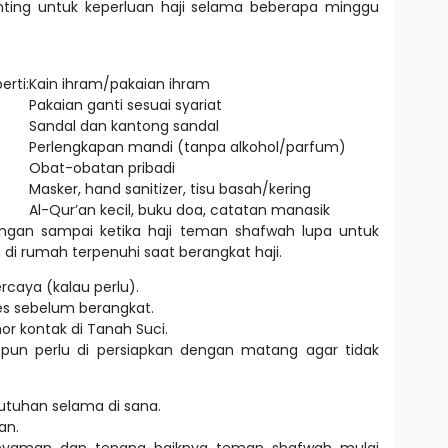
ing untuk keperluan haji selama beberapa minggu
rti:
Kain ihram/pakaian ihram
Pakaian ganti sesuai syariat
Sandal dan kantong sandal
Perlengkapan mandi (tanpa alkohol/parfum)
Obat-obatan pribadi
Masker, hand sanitizer, tisu basah/kering
Al-Qur’an kecil, buku doa, catatan manasik
ngan sampai ketika haji teman shafwah lupa untuk
 rumah terpenuhi saat berangkat haji.
caya (kalau perlu).
beres sebelum berangkat.
or kontak di Tanah Suci.
 pun perlu di persiapkan dengan matang agar tidak
utuhan selama di sana.
an.