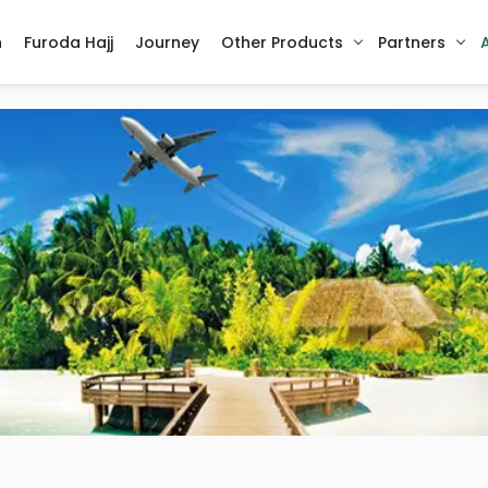
h
Furoda Hajj
Journey
Other Products
Partners
A