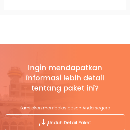
Ingin mendapatkan
informasi lebih detail
tentang paket ini?
Kami akan membalas pesan Anda segera
Unduh Detail Paket