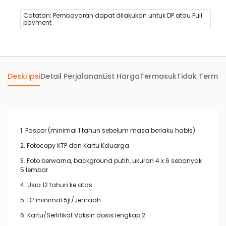
Catatan: Pembayaran dapat dilakukan untuk DP atau Full
payment
Deskripsi
Detail Perjalanan
List Harga
Termasuk
Tidak Terma
1. Paspor (minimal 1 tahun sebelum masa berlaku habis)
2. Fotocopy KTP dan Kartu Keluarga
3. Foto berwarna, background putih, ukuran 4 x 6 sebanyak
5 lembar
4. Usia 12 tahun ke atas
5. DP minimal 5jt/Jemaah
6. Kartu/Sertifikat Vaksin dosis lengkap 2